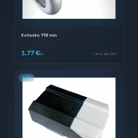
Koliesko 118 mm
1.77 €
ks
1.44 €
bez DPH
#
2