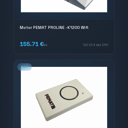
Motor PEMAT PROLINE -K1200 Wifi
155.71 €
ks
126.59 €
bez DPH
#
3