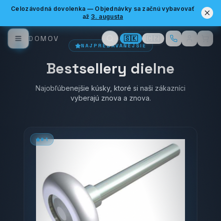
jednom mieste.
Celozávodná dovolenka
—
Objednávky sa začnú vybavovať
až
3. augusta
VSTÚPIŤ DO GARÁŽE
DOMOV
🇸🇰
🇨🇿
NAJPREDÁVANEJŠIE
KALKULAČKA PRUŽÍN
Bestsellery dielne
Najobľúbenejšie kúsky, ktoré si naši zákazníci
vyberajú znova a znova.
#
1