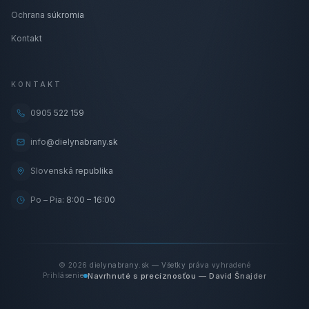
Ochrana súkromia
Kontakt
KONTAKT
0905 522 159
info@dielynabrany.sk
Slovenská republika
Po – Pia: 8:00 – 16:00
©
2026
dielynabrany.sk — Všetky práva vyhradené
Navrhnuté s precíznosťou — David Šnajder
Prihlásenie
VSTÚPIŤ DO GARÁŽE